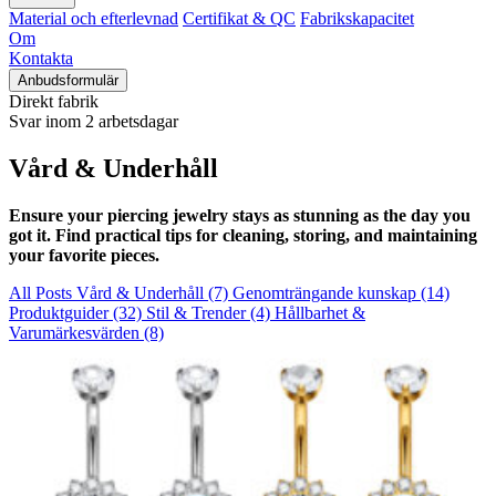
Material och efterlevnad
Certifikat & QC
Fabrikskapacitet
Om
Kontakta
Anbudsformulär
Direkt fabrik
Svar inom 2 arbetsdagar
Vård & Underhåll
Ensure your piercing jewelry stays as stunning as the day you
got it
.
Find practical tips for cleaning
,
storing
,
and maintaining
your favorite pieces
.
All Posts
Vård & Underhåll
(7)
Genomträngande kunskap
(14)
Produktguider
(32)
Stil & Trender
(4)
Hållbarhet &
Varumärkesvärden
(8)