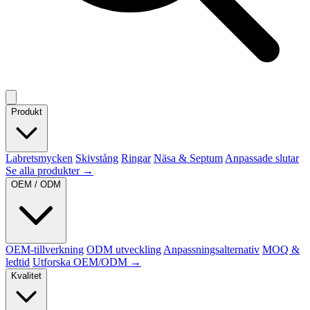
Produkt
Labretsmycken
Skivstång
Ringar
Näsa & Septum
Anpassade slutar
Se alla produkter →
OEM / ODM
OEM-tillverkning
ODM utveckling
Anpassningsalternativ
MOQ &
ledtid
Utforska OEM/ODM →
Kvalitet