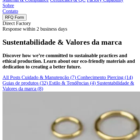
Sobre
Contato
RFQ Form
Direct Factory
Response within
2
business days
Sustentabilidade & Valores da marca
Discover how we’re committed to sustainable practices and
ethical production
.
Learn about our eco-friendly materials and
dedication to creating a better future
.
All Posts
Cuidado & Manutenção
(7)
Conhecimento Piercing
(14)
Guias de produtos
(32)
Estilo & Tendências
(4)
Sustentabilidade &
Valores da marca
(8)