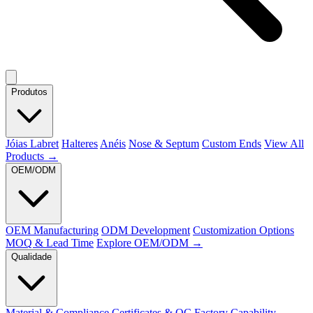
Produtos
Jóias Labret
Halteres
Anéis
Nose & Septum
Custom Ends
View All
Products →
OEM/ODM
OEM Manufacturing
ODM Development
Customization Options
MOQ & Lead Time
Explore OEM/ODM →
Qualidade
Material & Compliance
Certificates & QC
Factory Capability