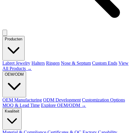
Producten
Labret Jewelry
Halters
Ringen
Nose & Septum
Custom Ends
View
All Products →
OEM/ODM
OEM Manufacturing
ODM Development
Customization Options
MOQ & Lead Time
Explore OEM/ODM →
Kwaliteit
Material & Compliance
Certificates & QC
Factory Capability