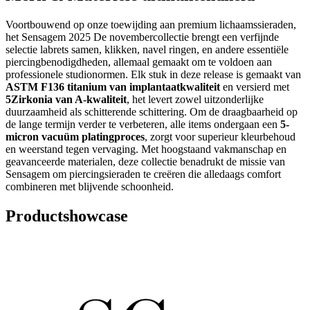
Voortbouwend op onze toewijding aan premium lichaamssieraden,
het Sensagem 2025 De novembercollectie brengt een verfijnde
selectie labrets samen, klikken, navel ringen, en andere essentiële
piercingbenodigdheden, allemaal gemaakt om te voldoen aan
professionele studionormen. Elk stuk in deze release is gemaakt van
ASTM F136 titanium van implantaatkwaliteit
en versierd met
5Zirkonia van A-kwaliteit
, het levert zowel uitzonderlijke
duurzaamheid als schitterende schittering. Om de draagbaarheid op
de lange termijn verder te verbeteren, alle items ondergaan een
5-
micron vacuüm platingproces
, zorgt voor superieur kleurbehoud
en weerstand tegen vervaging. Met hoogstaand vakmanschap en
geavanceerde materialen, deze collectie benadrukt de missie van
Sensagem om piercingsieraden te creëren die alledaags comfort
combineren met blijvende schoonheid.
Productshowcase