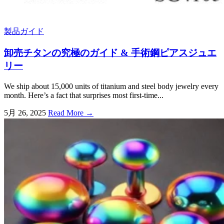
製品ガイド
卸売チタンの究極のガイド & 手術鋼ピアスジュエ
リー
We ship about
15,000
units of titanium and steel body jewelry every
month
.
Here’s a fact that surprises most first-time..
.
5月 26, 2025
Read More →