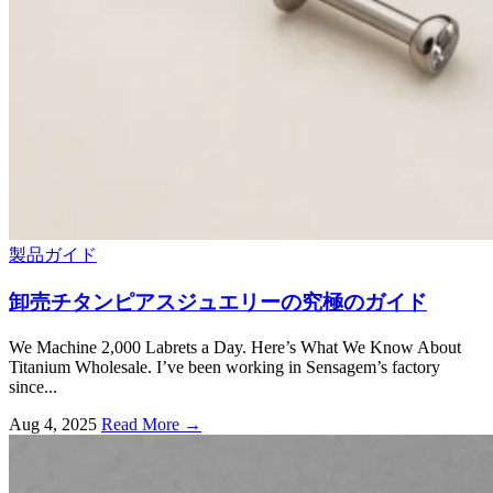
製品ガイド
卸売チタンピアスジュエリーの究極のガイド
We Machine
2,000
Labrets a Day
.
Here’s What We Know About
Titanium Wholesale
.
I’ve been working in Sensagem’s factory
since..
.
Aug
4, 2025
Read More →