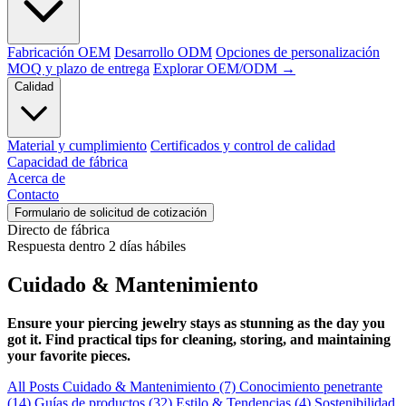
Fabricación OEM
Desarrollo ODM
Opciones de personalización
MOQ y plazo de entrega
Explorar OEM/ODM →
Calidad
Material y cumplimiento
Certificados y control de calidad
Capacidad de fábrica
Acerca de
Contacto
Formulario de solicitud de cotización
Directo de fábrica
Respuesta dentro 2 días hábiles
Cuidado & Mantenimiento
Ensure your piercing jewelry stays as stunning as the day you
got it
.
Find practical tips for cleaning
,
storing
,
and maintaining
your favorite pieces
.
All Posts
Cuidado & Mantenimiento
(7)
Conocimiento penetrante
(14)
Guías de productos
(32)
Estilo & Tendencias
(4)
Sostenibilidad