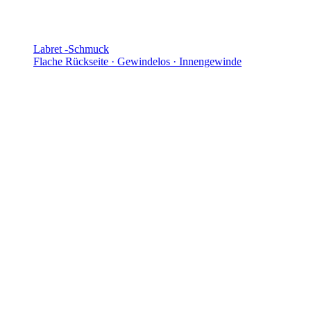
Labret -Schmuck
Flache Rückseite · Gewindelos · Innengewinde